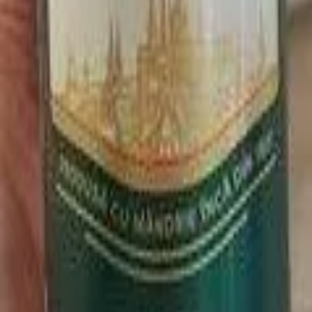
Alergeny
Lepek
Složení
Voda, Ječné slady, Chmelové výrobky
Nutriční hodnoty
Na 100 g
Energie
40,0
kcal
Podobné produkty
jedenáctka
Zlatopramen