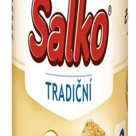
JidloPodLupou
.cz
Tatra Salko Tradiční
Tatra
Množství
397 g
Porce
100
g
Kód produktu
8594006840217
O produktu
Salko tradiční od značky Tatra je slazené zahuštěné mléko, které
patří mezi tradiční české výrobky. Složení je jednoduché —
pasterované mléko a cukr. Výrobek se vyznačuje vysokým obsahem
cukrů a středním obsahem tuku, což odpovídá povaze tohoto typu
produktu.
Salko nachází využití při přípravě dezertů, cukrářských výrobků
nebo jako sladká přísada do kávy a dalších nápojů. Obsahuje
mléčné složky, proto není vhodné pro osoby s alergií na mléko nebo
intolerancí laktózy.