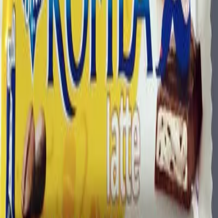
JidloPodLupou
.cz
KOFILA latte
Orion,Nestlé
Množství
34 g
Porce
34
g
Kód produktu
85919297
Složení
Orion kofila latte kohila latte
Nutriční hodnoty
Na 100 g
Porce:
1 portion (34 g)